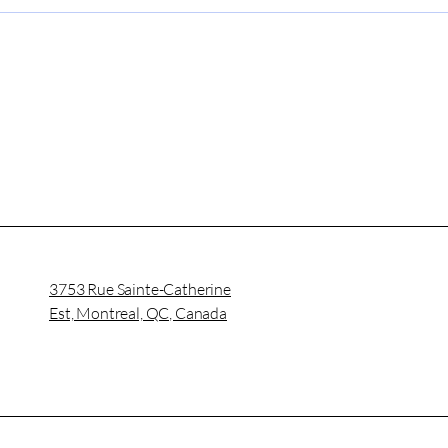
Prélèvements sanguins
Expe
en milieu de travail
Prév
pour
3753 Rue Sainte-Catherine
Est, Montreal, QC, Canada