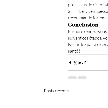
processus de réservatio
2)	"Service impeccable ! J’ai pu recevoir mes soins infirmiers sans avoir à me déplacer. Je 
recommande fortement
Conclusion
Prendre rendez-vous p
suivant ces étapes, vo
Ne tardez pas à réser
santé !
Posts récents