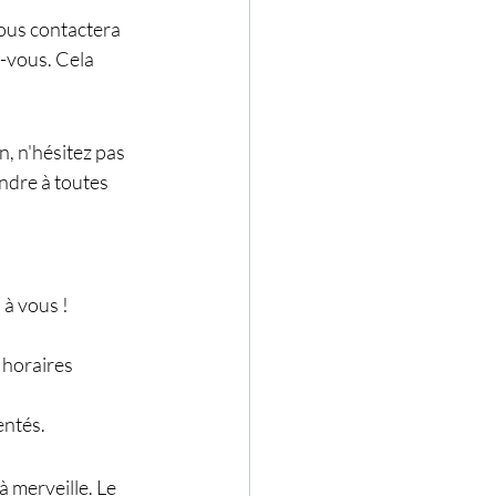
ous contactera 
-vous. Cela 
, n'hésitez pas 
ndre à toutes 
 à vous !
 horaires 
entés.