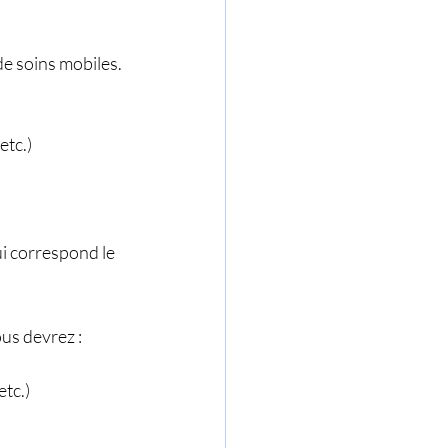
de soins mobiles. 
etc.)
ui correspond le 
ous devrez :
tc.)