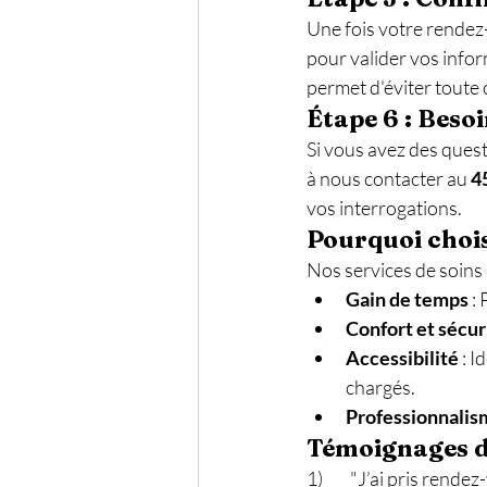
Une fois votre rendez
pour valider vos infor
permet d'éviter toute 
Étape 6 : Besoi
Si vous avez des quest
à nous contacter au 
4
vos interrogations.
Pourquoi chois
Nos services de soins 
Gain de temps
 :
Confort et sécur
Accessibilité
 : 
chargés.
Professionnalis
Témoignages de
1)	"J’ai pris rendez-vous pour une prise de sang à domicile, et tout s’est déroulé à merveille. Le 