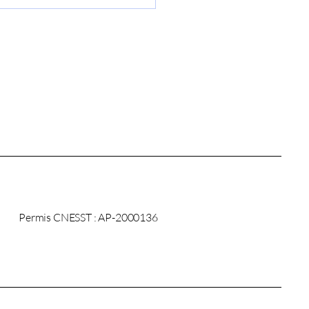
rtise Médicale et
ention : Un Enjeu Clé
 les Entreprises
Permis CNESST : AP-2000136