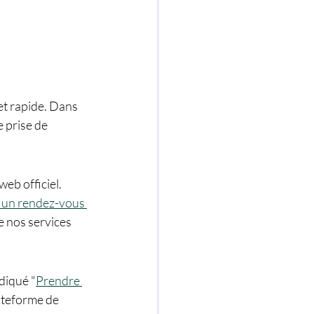
t rapide. Dans 
 prise de 
eb officiel. 
 un rendez-vous 
e nos services 
ndiqué "
Prendre 
ateforme de 