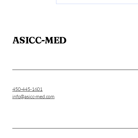
Pourquoi des infirmières
choisissent les chantiers
plutôt que les soins
ASICC-MED
450-445-1601
info@asicc-med.com