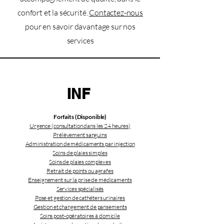
confort et la sécurité.
Contactez-nous
pour en savoir davantage sur nos
services
INF
Forfaits (Disponible)
Urgence (consultation dans les 24 heures)
Prélèvement sanguins
Administration de médicaments par injection
Soins de plaies simples
Soins de plaies complexes
Retrait de points ou agrafes
Enseignement sur la prise de médicaments
Services spécialisés
Pose et gestion de cathéters urinaires
Gestion et changement de pansements
Soins post-opératoires à domicile