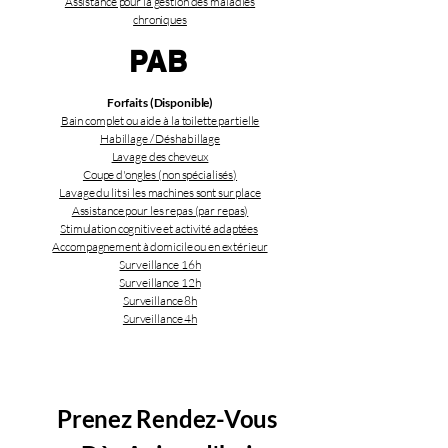
Assistance pour la gestion des maladies
chroniques
PAB
Forfaits (Disponible)
Bain complet ou aide à la toilette partielle
Habillage / Déshabillage
Lavage des cheveux
Coupe d'ongles (non spécialisés)
Lavage du lit si les machines sont sur place
Assistance pour les repas (par repas)
Stimulation cognitive et activité adaptées
Accompagnement à domicile ou en extérieur
Surveillance 16h
Surveillance 12h
Surveillance 8h
Surveillance 4h
Prenez Rendez-Vous