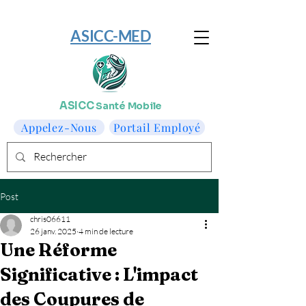
​ASICC-MED
ASICC
Santé Mobile
Appelez-Nous
Portail Employé
Post
chris06611
26 janv. 2025
4 min de lecture
Une Réforme
Significative : L'impact
des Coupures de