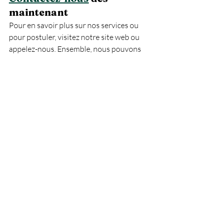
maintenant
Pour en savoir plus sur nos services ou 
pour postuler, visitez notre site web ou 
appelez-nous. Ensemble, nous pouvons 
surmonter ces défis et construire un 
avenir meilleur pour la santé au Québec.
Posts récents
Voir tout