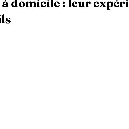
s à domicile : leur expér
ils