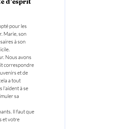
é d’esprit 
pté pour les 
. Marie, son 
saires à son 
cile.
eur. Nous avons 
ait correspondre 
ouvenirs et de 
la a tout 
l’aident à se 
imuler sa 
nts. Il faut que 
s et votre 