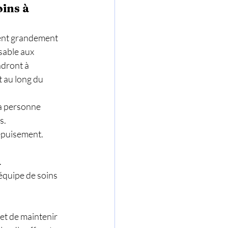
ins à 
vent grandement 
sable aux 
ndront à 
 au long du 
la personne 
s.
’épuisement. 
.
équipe de soins 
et de maintenir 