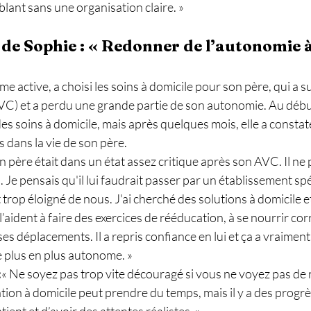
blant sans une organisation claire. »
de Sophie : « Redonner de l’autonomie 
e active, a choisi les soins à domicile pour son père, qui a s
VC) et a perdu une grande partie de son autonomie. Au début, 
des soins à domicile, mais après quelques mois, elle a constat
 dans la vie de son père.
 père était dans un état assez critique après son AVC. Il ne 
l. Je pensais qu'il lui faudrait passer par un établissement spéc
it trop éloigné de nous. J'ai cherché des solutions à domicile et
l’aident à faire des exercices de rééducation, à se nourrir corr
s déplacements. Il a repris confiance en lui et ça a vraimen
de plus en plus autonome. »
:
« Ne soyez pas trop vite découragé si vous ne voyez pas de r
ion à domicile peut prendre du temps, mais il y a des progrès.
ient et d’avoir des attentes réalistes. »