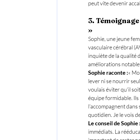
peut vite devenir acca
3. Témoignage 
»
Sophie, une jeune femm
vasculaire cérébral (A
inquiète de la qualité 
améliorations notables
Sophie raconte :
« Mon
lever ni se nourrir seu
voulais éviter qu'il so
équipe formidable. Ils 
l’accompagnent dans se
quotidien. Je le vois 
Le conseil de Sophie 
immédiats. La rééducat
important de rester pat