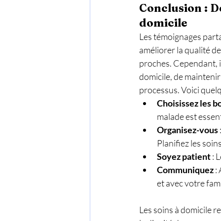
Conclusion : De
domicile
Les témoignages parta
améliorer la qualité d
proches. Cependant, il
domicile, de mainteni
processus. Voici quelqu
Choisissez les b
malade est essent
Organisez-vous
Planifiez les soins
Soyez patient
 :
Communiquez
 
et avec votre fami
Les soins à domicile 