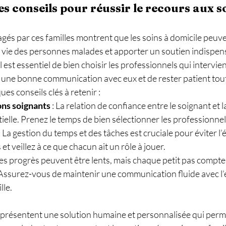
s conseils pour réussir le recours aux so
gés par ces familles montrent que les soins à domicile peu
e vie des personnes malades et apporter un soutien indispen
 est essentiel de bien choisir les professionnels qui intervie
r une bonne communication avec eux et de rester patient tout
es conseils clés à retenir :
ons soignants
 : La relation de confiance entre le soignant et 
ielle. Prenez le temps de bien sélectionner les professionnel
 : La gestion du temps et des tâches est cruciale pour éviter l
 et veillez à ce que chacun ait un rôle à jouer.
 Les progrès peuvent être lents, mais chaque petit pas compte
: Assurez-vous de maintenir une communication fluide avec l’
lle.
représentent une solution humaine et personnalisée qui perm