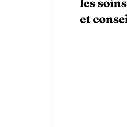
les soin
et conse