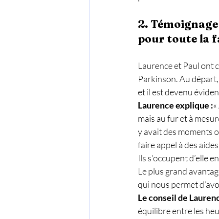
2. Témoignage 
pour toute la f
Laurence et Paul ont ch
Parkinson. Au départ, 
et il est devenu évide
Laurence explique :
«
mais au fur et à mesure
y avait des moments où
faire appel à des aide
Ils s’occupent d’elle en
Le plus grand avantage 
qui nous permet d’avoi
Le conseil de Laurenc
équilibre entre les he