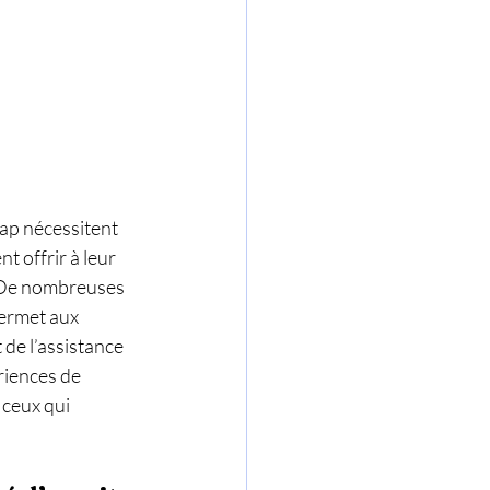
ap nécessitent 
t offrir à leur 
? De nombreuses 
permet aux 
de l’assistance 
riences de 
 ceux qui 