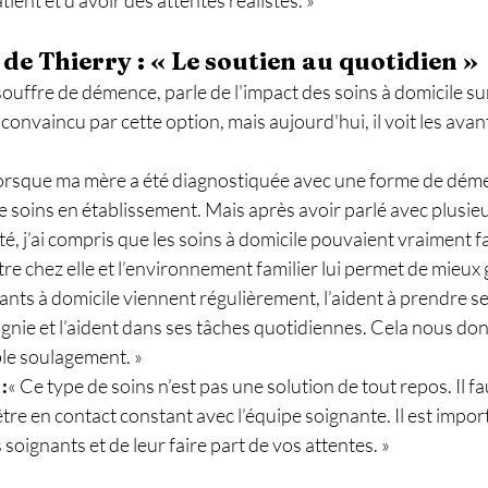
de Thierry : « Le soutien au quotidien »
souffre de démence, parle de l'impact des soins à domicile su
s convaincu par cette option, mais aujourd'hui, il voit les avan
orsque ma mère a été diagnostiquée avec une forme de démen
e soins en établissement. Mais après avoir parlé avec plusieur
, j’ai compris que les soins à domicile pouvaient vraiment fai
tre chez elle et l’environnement familier lui permet de mieux 
nts à domicile viennent régulièrement, l’aident à prendre s
agnie et l’aident dans ses tâches quotidiennes. Cela nous don
ble soulagement. »
:
« Ce type de soins n’est pas une solution de tout repos. Il fau
être en contact constant avec l’équipe soignante. Il est impor
oignants et de leur faire part de vos attentes. »