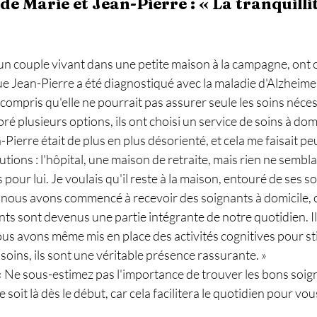
e Marie et Jean-Pierre : « La tranquillit
un couple vivant dans une petite maison à la campagne, ont o
ue Jean-Pierre a été diagnostiqué avec la maladie d'Alzheimer
ompris qu'elle ne pourrait pas assurer seule les soins néces
ré plusieurs options, ils ont choisi un service de soins à domi
-Pierre était de plus en plus désorienté, et cela me faisait p
utions : l'hôpital, une maison de retraite, mais rien ne sembl
pour lui. Je voulais qu'il reste à la maison, entouré de ses s
nous avons commencé à recevoir des soignants à domicile, ce
ts sont devenus une partie intégrante de notre quotidien. Ils 
 nous avons même mis en place des activités cognitives pour st
oins, ils sont une véritable présence rassurante. »
« Ne sous-estimez pas l'importance de trouver les bons soigna
e soit là dès le début, car cela facilitera le quotidien pour vou