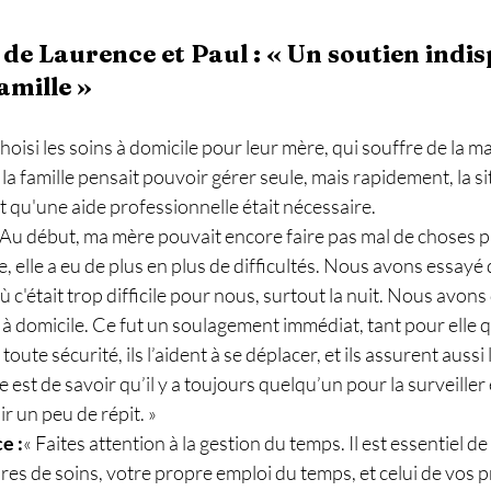
de Laurence et Paul : « Un soutien indis
amille »
oisi les soins à domicile pour leur mère, qui souffre de la ma
la famille pensait pouvoir gérer seule, mais rapidement, la si
nt qu'une aide professionnelle était nécessaire.
 Au début, ma mère pouvait encore faire pas mal de choses p
, elle a eu de plus en plus de difficultés. Nous avons essayé de
 c'était trop difficile pour nous, surtout la nuit. Nous avons
s à domicile. Ce fut un soulagement immédiat, tant pour elle 
 toute sécurité, ils l’aident à se déplacer, et ils assurent aussi 
est de savoir qu’il y a toujours quelqu’un pour la surveiller et
r un peu de répit. »
e :
« Faites attention à la gestion du temps. Il est essentiel de
ures de soins, votre propre emploi du temps, et celui de vos p