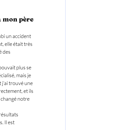
à mon père 
ubi un accident 
elle était très 
é des 
pouvait plus se 
ialisé, mais je 
 j’ai trouvé une 
ectement, et ils 
t changé notre 
ésultats 
 Il est 