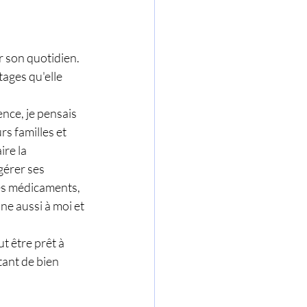
r son quotidien. 
tages qu'elle 
ce, je pensais 
s familles et 
re la 
gérer ses 
es médicaments, 
ne aussi à moi et 
t être prêt à 
tant de bien 