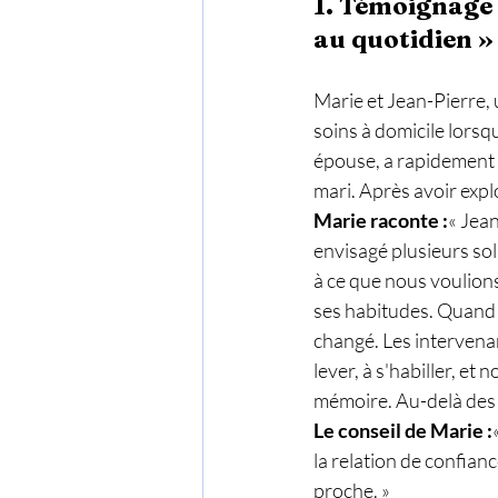
1. Témoignage d
au quotidien »
Marie et Jean-Pierre, 
soins à domicile lorsq
épouse, a rapidement c
mari. Après avoir explo
Marie raconte :
« Jean
envisagé plusieurs sol
à ce que nous voulions 
ses habitudes. Quand 
changé. Les intervenan
lever, à s'habiller, et
mémoire. Au-delà des s
Le conseil de Marie :
la relation de confianc
proche. »