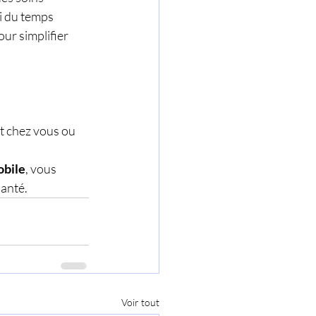
i du temps 
ur simplifier 
t chez vous ou 
obile
, vous 
anté.
Voir tout