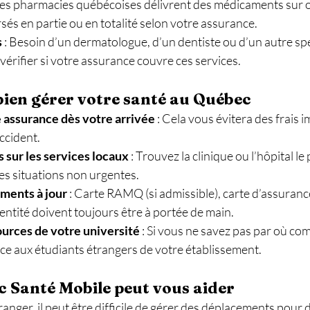
 Les pharmacies québécoises délivrent des médicaments sur 
s en partie ou en totalité selon votre assurance.
s
 : Besoin d’un dermatologue, d’un dentiste ou d’un autre spéc
érifier si votre assurance couvre ces services.
bien gérer votre santé au Québec
 assurance dès votre arrivée
 : Cela vous évitera des frais 
ccident.
sur les services locaux
 : Trouvez la clinique ou l’hôpital le
es situations non urgentes.
ments à jour
 : Carte RAMQ (si admissible), carte d’assurance
entité doivent toujours être à portée de main.
sources de votre université
 : Si vous ne savez pas par où co
ice aux étudiants étrangers de votre établissement.
 Santé Mobile peut vous aider
ranger, il peut être difficile de gérer des déplacements pour d