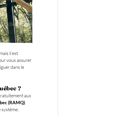
is il est 
our vous assurer 
iguer dans le 
uébec ?
gratuitement aux 
uébec (RAMQ)
. 
e système.