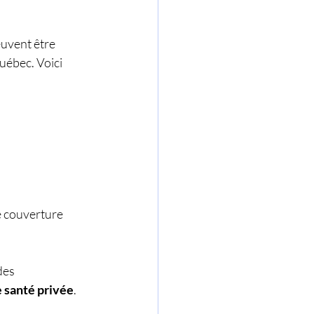
uvent être 
uébec. Voici 
e couverture 
des 
 santé privée
. 