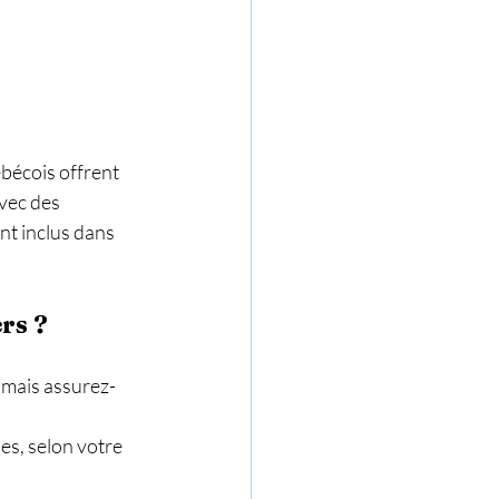
bécois offrent 
vec des 
nt inclus dans 
rs ?
, mais assurez-
es, selon votre 