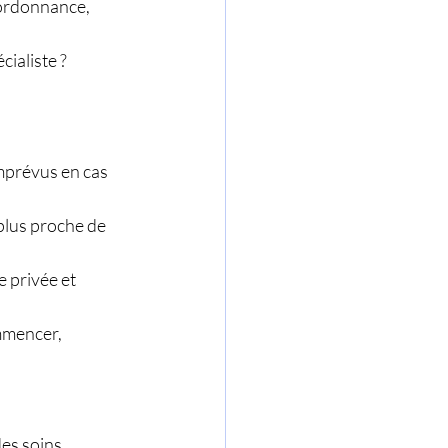
ordonnance, 
ialiste ? 
imprévus en cas 
 plus proche de 
 privée et 
mmencer, 
es soins 