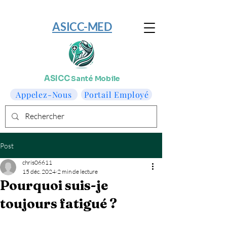
​ASICC-MED
ASICC
Santé Mobile
Appelez-Nous
Portail Employé
Post
chris06611
15 déc. 2024
2 min de lecture
Pourquoi suis-je
toujours fatigué ?