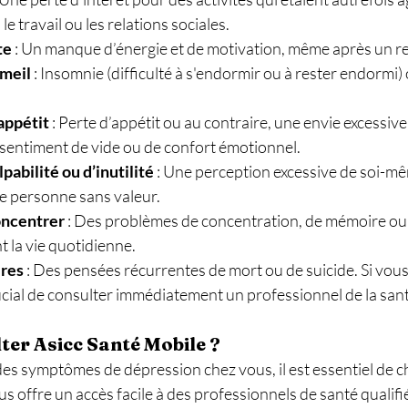
le travail ou les relations sociales.
te
 : Un manque d’énergie et de motivation, même après un re
meil
 : Insomnie (difficulté à s'endormir ou à rester endormi
appétit
 : Perte d’appétit ou au contraire, une envie excessiv
 sentiment de vide ou de confort émotionnel.
pabilité ou d’inutilité
 : Une perception excessive de soi-
e personne sans valeur.
concentrer
 : Des problèmes de concentration, de mémoire ou 
t la vie quotidienne.
ires
 : Des pensées récurrentes de mort ou de suicide. Si vous 
rucial de consulter immédiatement un professionnel de la san
ter Asicc Santé Mobile ?
es symptômes de dépression chez vous, il est essentiel de ch
s offre un accès facile à des professionnels de santé qualifié