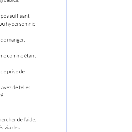
pos suffisant.
) ou hypersomnie 
e de manger, 
même comme étant 
de prise de 
avez de telles 
té.
ercher de l’aide. 
s via des 