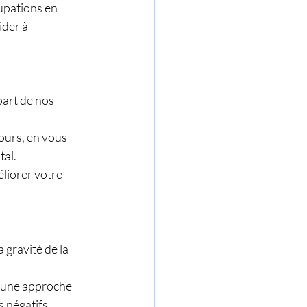
upations en 
der à 
part de nos 
ours, en vous 
tal.
éliorer votre 
 gravité de la 
 une approche 
 négatifs.