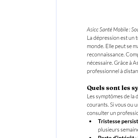
Asicc Santé Mobile : So
La dépression est un 
monde. Elle peut se ma
reconnaissance. Compr
nécessaire. Grâce à A
professionnel à distan
Quels sont les 
Les symptômes de la dé
courants. Si vous ou u
consulter un professi
Tristesse persis
plusieurs semain
Perte d’intérêt
 