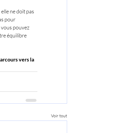
lle ne doit pas 
as pour 
ù vous pouvez 
re équilibre 
rcours vers la 
Voir tout