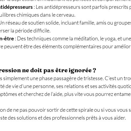
tidépresseurs
 : Les antidépresseurs sont parfois prescrits 
uilibres chimiques dans le cerveau.
 Un réseau de soutien solide, incluant famille, amis ou groupe
rser la période difficile.
n-être
 : Des techniques comme la méditation, le yoga, et une 
re peuvent être des éléments complémentaires pour améliore
ession ne doit pas être ignorée ?
s simplement une phase passagère de tristesse. C’est un trou
é de vie d'une personne, ses relations et ses activités quotid
mptômes et cherchez de l’aide, plus vite vous pourrez entam
on de ne pas pouvoir sortir de cette spirale ou si vous vous s
iste des solutions et des professionnels prêts à vous aider.