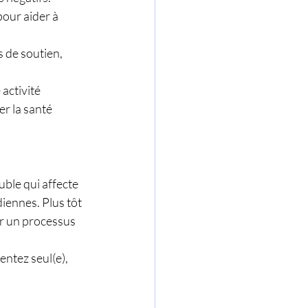
pour aider à 
s de soutien, 
activité 
r la santé 
ble qui affecte 
iennes. Plus tôt 
er un processus 
entez seul(e), 