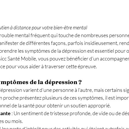
utien à distance pour votre bien-être mental
trouble mental fréquent qui touche de nombreuses personnes
nifester de différentes façons, parfois insidieusement, rendan
endre les symptômes de la dépression est essentiel pour ob
sicc Santé Mobile, vous pouvez bénéficier d’un accompagne
ce pour vous aider à traverser cette épreuve.
symptômes de la dépression ?
pression varient d’une personne à l’autre, mais certains si
n proche présentez plusieurs de ces symptômes, il est impor
onnel de la santé pour obtenir un soutien approprié.
tante
 : Un sentiment de tristesse profonde, de vide ou de dé
es ou mois.
: Une perte d’intérêt pour des activités qui étaient autrefois a