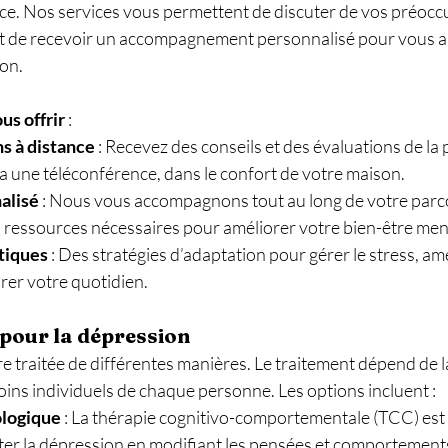
nce. Nos services vous permettent de discuter de vos préocc
 et de recevoir un accompagnement personnalisé pour vous ai
on.
us offrir
 :
s à distance
 : Recevez des conseils et des évaluations de la 
a une téléconférence, dans le confort de votre maison.
alisé
 : Nous vous accompagnons tout au long de votre parc
s ressources nécessaires pour améliorer votre bien-être men
tiques
 : Des stratégies d’adaptation pour gérer le stress, am
rer votre quotidien.
 pour la dépression
e traitée de différentes manières. Le traitement dépend de la
ins individuels de chaque personne. Les options incluent :
ologique
 : La thérapie cognitivo-comportementale (TCC) est
iter la dépression en modifiant les pensées et comportements