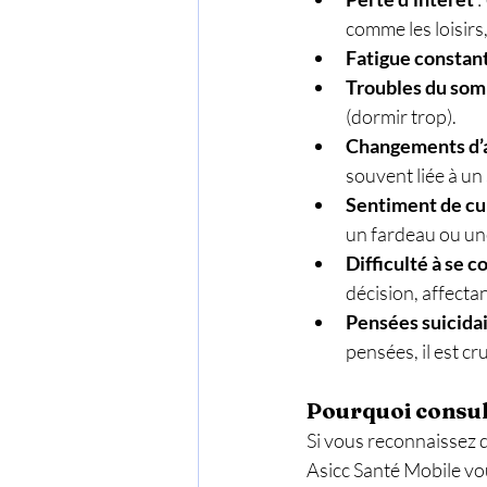
comme les loisirs, 
Fatigue constan
Troubles du som
(dormir trop).
Changements d’
souvent liée à un
Sentiment de cul
un fardeau ou un
Difficulté à se 
décision, affectan
Pensées suicida
pensées, il est c
Pourquoi consul
Si vous reconnaissez d
Asicc Santé Mobile vou