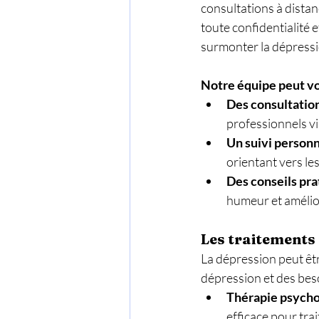
consultations à dista
toute confidentialité
surmonter la dépressi
Notre équipe peut vo
Des consultation
professionnels vi
Un suivi personn
orientant vers le
Des conseils pra
humeur et amélio
Les traitements
La dépression peut êtr
dépression et des beso
Thérapie psych
efficace pour tra