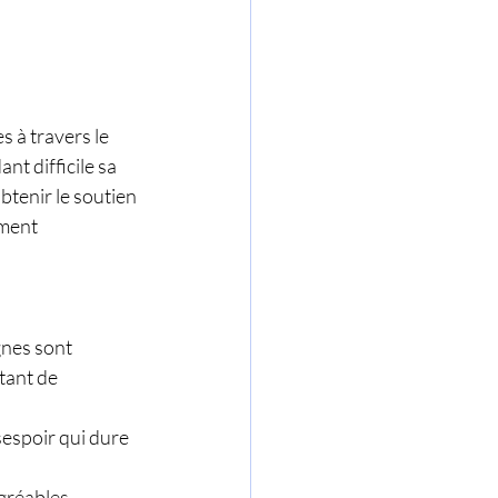
 à travers le 
t difficile sa 
tenir le soutien 
ment 
gnes sont 
tant de 
sespoir qui dure 
gréables, 