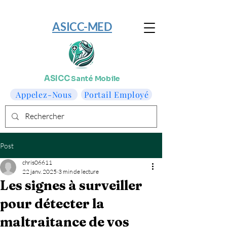
​ASICC-MED
ASICC
Santé Mobile
Appelez-Nous
Portail Employé
Post
chris06611
22 janv. 2025
3 min de lecture
Les signes à surveiller
pour détecter la
maltraitance de vos