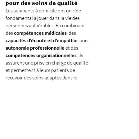
pour des soins de qualité
Les soignants à domicile ont un rôle 
fondamental à jouer dans la vie des 
personnes vulnérables. En combinant 
des 
compétences médicales
, des 
capacités d'écoute et d'empathie
, une 
autonomie professionnelle
 et des 
compétences organisationnelles
, ils 
assurent une prise en charge de qualité 
et permettent à leurs patients de 
recevoir des soins adaptés dans le 
confort de leur maison.
Les soignants qui possèdent ces 
compétences contribuent non seulement 
à améliorer la qualité de vie des patients, 
mais aussi à soutenir les familles dans le 
processus de soins, en apportant leur 
expertise et leur réconfort dans des 
moments souvent difficiles.