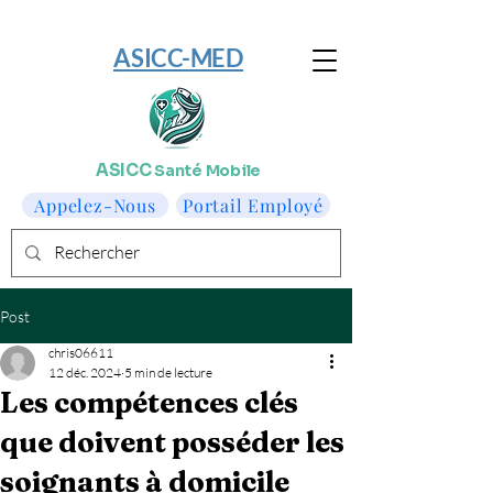
​ASICC-MED
ASICC
Santé Mobile
Appelez-Nous
Portail Employé
Post
chris06611
12 déc. 2024
5 min de lecture
Les compétences clés
que doivent posséder les
soignants à domicile