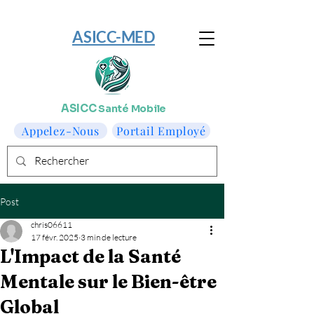
​ASICC-MED
ASICC
Santé Mobile
Appelez-Nous
Portail Employé
Post
chris06611
17 févr. 2025
3 min de lecture
L'Impact de la Santé
Mentale sur le Bien-être
Global