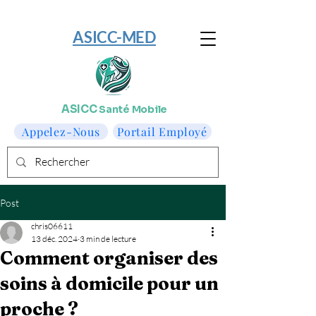
​ASICC-MED
ASICC
Santé Mobile
Appelez-Nous
Portail Employé
Post
chris06611
13 déc. 2024
3 min de lecture
Comment organiser des
soins à domicile pour un
proche ?